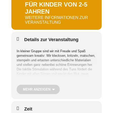
FÜR KINDER VON 2-5
JAHREN
WEITERE INFORMATIONEN ZUR
VERANSTALTUNG
Details zur Veranstaltung
In kleiner Gruppe sind wir mit Freude und Spaß
gemeinsam kreativ: Wir klecksen, kritzeln, matschen,
stempeln und ertasten unterschiedliche Materialien
und stellen ganz nebenbei schöne Erinnerungen her.
Die taktile Stimulation während des Tuns fördert die
Kinder mit allen Sinnen und weckt den Mut, neue
Dinge erfahrbar zu machen.
MEHR ANZEIGEN
Termine:
Kurs I: Freitag, 12./19./26. September und
10./17. Oktober (5 Termine),
Kurs II: Freitag, 14./21./28. November und 5./12.
Dezember (5 Termine)
Zeit
Uhrzeit:
15.00 – 16.00 Uhr (2-3 Jahre) und 16.15 –