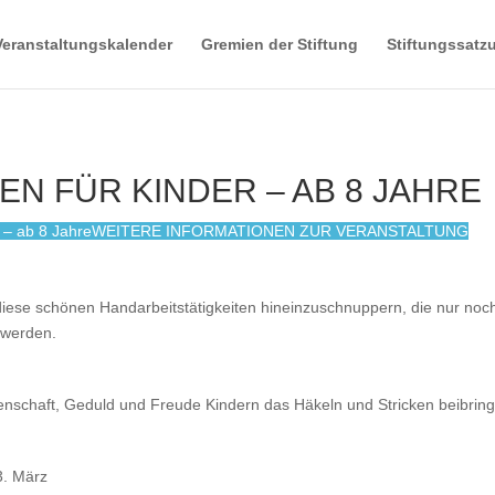
Veranstaltungskalender
Gremien der Stiftung
Stiftungssatz
EN FÜR KINDER – AB 8 JAHRE
 – ab 8 Jahre
WEITERE INFORMATIONEN ZUR VERANSTALTUNG
n diese schönen Handarbeitstätigkeiten hineinzuschnuppern, die nur noc
 werden.
idenschaft, Geduld und Freude Kindern das Häkeln und Stricken beibring
3. März