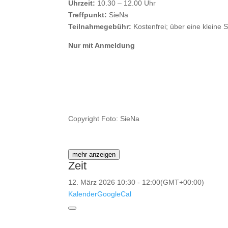
Uhrzeit:
10.30 – 12.00 Uhr
Treffpunkt:
SieNa
Teilnahmegebühr:
Kostenfrei; über eine kleine 
Nur mit Anmeldung
Copyright Foto: SieNa
mehr anzeigen
Zeit
12. März 2026
10:30
-
12:00
(GMT+00:00)
Kalender
GoogleCal