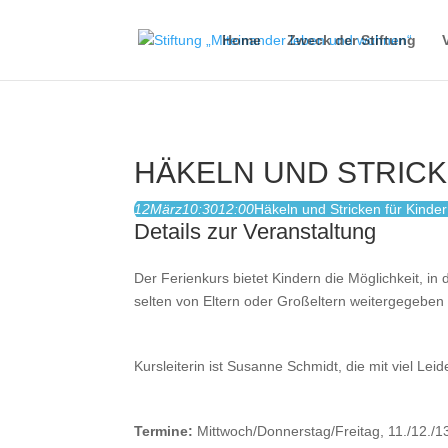
Home
Zweck der Stiftung
HÄKELN UND STRICK
12
März
10:30
12:00
Häkeln und Stricken für Kinder
Details zur Veranstaltung
Der Ferienkurs bietet Kindern die Möglichkeit, i
selten von Eltern oder Großeltern weitergegeben
Kursleiterin ist Susanne Schmidt, die mit viel Le
Termine:
Mittwoch/Donnerstag/Freitag, 11./12./1