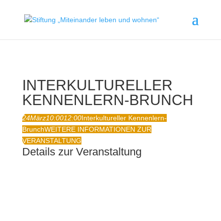
INTERKULTURELLER
KENNENLERN-BRUNCH
24
März
10:00
12:00
Interkultureller Kennenlern-
Brunch
WEITERE INFORMATIONEN ZUR
VERANSTALTUNG
Details zur Veranstaltung