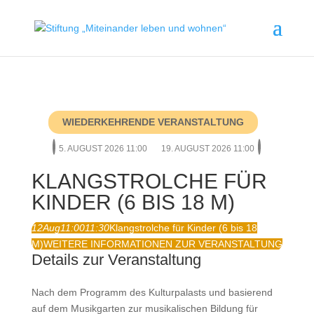
WIEDERKEHRENDE VERANSTALTUNG
5. AUGUST 2026 11:00
19. AUGUST 2026 11:00
KLANGSTROLCHE FÜR
KINDER (6 BIS 18 M)
12
Aug
11:00
11:30
Klangstrolche für Kinder (6 bis 18
M)
WEITERE INFORMATIONEN ZUR VERANSTALTUNG
Details zur Veranstaltung
Nach dem Programm des Kulturpalasts und basierend
auf dem Musikgarten zur musikalischen Bildung für