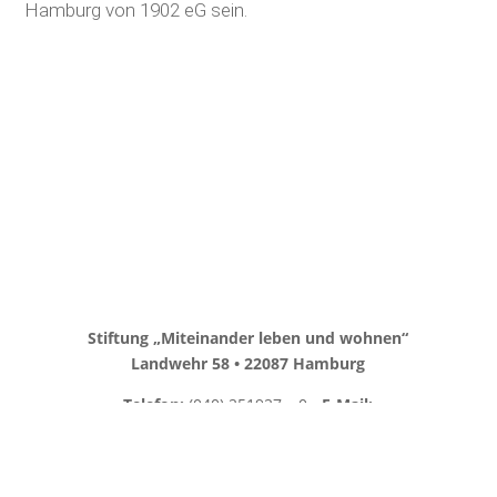
Hamburg von 1902 eG sein.
Stiftung „Miteinander leben und wohnen“
Landwehr 58 •
22087 Hamburg
Telefon:
(040) 251927 – 0 •
E-Mail:
info@1902stiftung.de