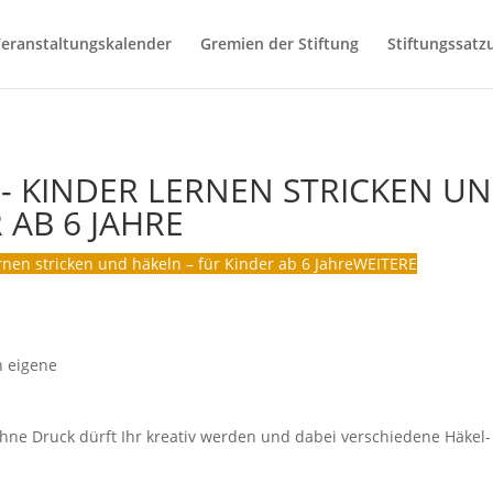
eranstaltungskalender
Gremien der Stiftung
Stiftungssatz
 - KINDER LERNEN STRICKEN U
 AB 6 JAHRE
rnen stricken und häkeln – für Kinder ab 6 Jahre
WEITERE
n eigene
hne Druck dürft Ihr kreativ werden und dabei verschiedene Häkel-