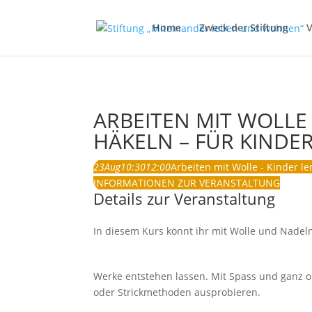
Home
Zweck der Stiftung
V
ARBEITEN MIT WOLLE
HÄKELN – FÜR KINDER
23
Aug
10:30
12:00
Arbeiten mit Wolle - Kinder le
INFORMATIONEN ZUR VERANSTALTUNG
Details zur Veranstaltung
In diesem Kurs könnt ihr mit Wolle und Nadel
Werke entstehen lassen. Mit Spass und ganz o
oder Strickmethoden ausprobieren.