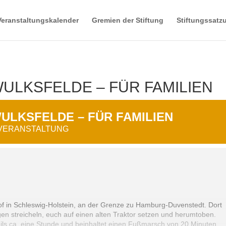
Veranstaltungskalender
Gremien der Stiftung
Stiftungssatz
ULKSFELDE – FÜR FAMILIEN
ULKSFELDE – FÜR FAMILIEN
 VERANSTALTUNG
of in Schleswig-Holstein, an der Grenze zu Hamburg-Duvenstedt. Dort
gen streicheln, euch auf einen alten Traktor setzen und herumtoben.
eils ca. eine Stunde und beinhaltet einen Fußmarsch von 20 Minuten.