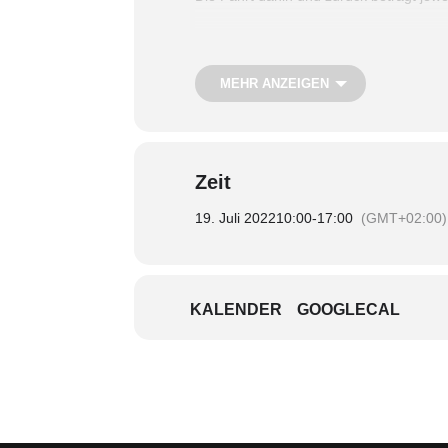
Es wäre toll, wenn sich ein bis zwei frei
MEHR ANZEIGEN
Termin:
Dienstag, 19. Juli
Uhrzeit:
10.00 – 17.00 Uhr
Treffpunkt:
10.00 Uhr, S-Bahn-Halteste
Teilnahmegebühr:
Kostenfrei; nur ein 
Zeit
nur mit Anmeldung
19. Juli 2022
10:00
-
17:00
(GMT+02:00)
KALENDER
GOOGLECAL