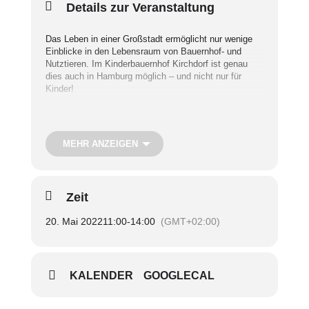
Details zur Veranstaltung
Das Leben in einer Großstadt ermöglicht nur wenige
Einblicke in den Lebensraum von Bauernhof- und
Nutztieren. Im Kinderbauernhof Kirchdorf ist genau
dies auch in Hamburg möglich – und nicht nur für
Kinder!
Zum Leitbild des Trägervereins gehören
Wissensvermittlung und gelebte Umweltpädagogik,
MEHR ANZEIGEN
insbesondere zum Lebensraum von Tieren. Die Tiere
auf dem Bauernhofgelände dürfen auch gestreichelt
und gefüttert werden!
Zeit
Termin:
Freitag, 20. Mai
20. Mai 2022
11:00
-
14:00
(GMT+02:00)
Uhrzeit:
11.00 – 14.00 Uhr
Treffpunkt:
S-Bahnhaltestelle Hasselbrook
Teilnahmegebühr:
Kostenfrei;
nur mit Anmeldung
bis 16. Mai
KALENDER
GOOGLECAL
Copyright: Pixabay