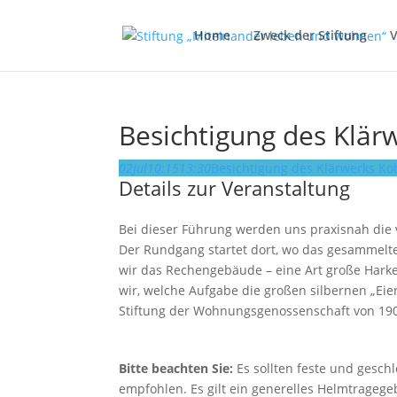
Home
Zweck der Stiftung
V
Besichtigung des Klär
02
Jul
10:15
13:30
Besichtigung des Klärwerks Kö
Details zur Veranstaltung
Bei dieser Führung werden uns praxisnah die 
Der Rundgang startet dort, wo das gesammel
wir das Rechengebäude – eine Art große Hark
wir, welche Aufgabe die großen silbernen „Eie
Stiftung der Wohnungsgenossenschaft von 190
Bitte beachten Sie:
Es sollten feste und gesc
empfohlen. Es gilt ein generelles Helmtrage