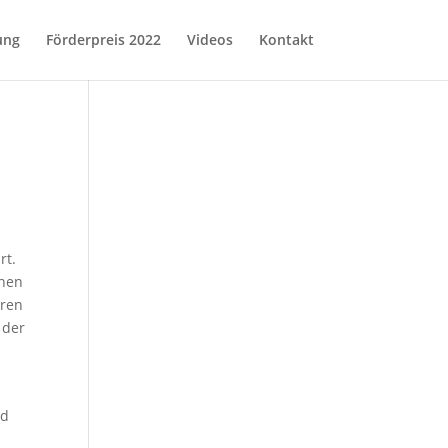
ung
Förderpreis 2022
Videos
Kontakt
rt.
chen
hren
 der
rd