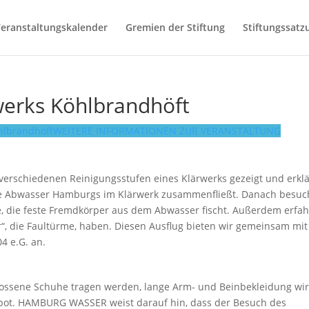
eranstaltungskalender
Gremien der Stiftung
Stiftungssatz
werks Köhlbrandhöft
hlbrandhöft
WEITERE INFORMATIONEN ZUR VERANSTALTUNG
verschiedenen Reinigungsstufen eines Klärwerks gezeigt und erklä
te Abwasser Hamburgs im Klärwerk zusammenfließt. Danach besu
e, die feste Fremdkörper aus dem Abwasser fischt. Außerdem erfa
r“, die Faultürme, haben. Diesen Ausflug bieten wir gemeinsam mit
4 e.G. an.
hlossene Schuhe tragen werden, lange Arm- und Beinbekleidung wi
gebot. HAMBURG WASSER weist darauf hin, dass der Besuch des