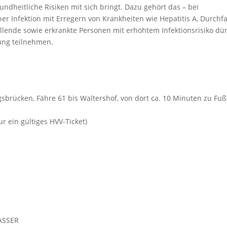
dheitliche Risiken mit sich bringt. Dazu gehört das – bei
er Infektion mit Erregern von Krankheiten wie Hepatitis A, Durchfa
llende sowie erkrankte Personen mit erhöhtem Infektionsrisiko dü
ung teilnehmen.
gsbrücken, Fähre 61 bis Waltershof, von dort ca. 10 Minuten zu Fuß
r ein gültiges HVV-Ticket)
WASSER