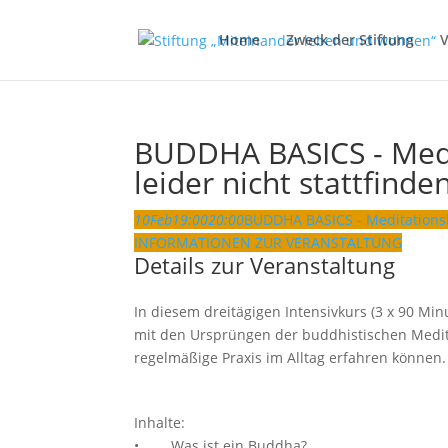
Home
Zweck der Stiftung
V
BUDDHA BASICS - Medit
leider nicht stattfinde
10
Feb
19:00
20:00
BUDDHA BASICS - Meditationsku
INFORMATIONEN ZUR VERANSTALTUNG
Details zur Veranstaltung
In diesem dreitägigen Intensivkurs (3 x 90 M
mit den Ursprüngen der buddhistischen Medita
regelmäßige Praxis im Alltag erfahren können.
Inhalte:
• Was ist ein Buddha?