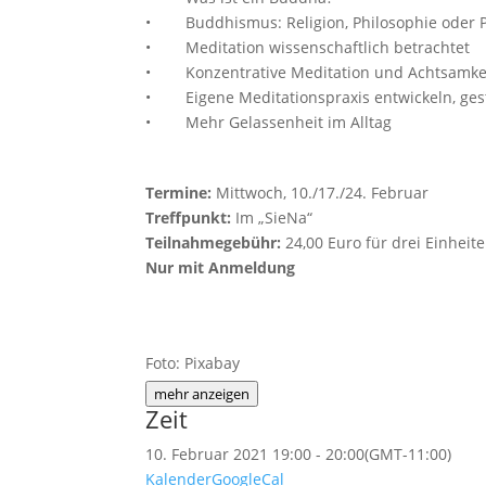
• Buddhismus: Religion, Philosophie oder P
• Meditation wissenschaftlich betrachtet
• Konzentrative Meditation und Achtsamkei
• Eigene Meditationspraxis entwickeln, gest
• Mehr Gelassenheit im Alltag
Termine:
Mittwoch, 10./17./24. Februar
Treffpunkt:
Im „SieNa“
Teilnahmegebühr:
24,00 Euro für drei Einheit
Nur mit Anmeldung
Foto: Pixabay
mehr anzeigen
Zeit
10. Februar 2021
19:00
-
20:00
(GMT-11:00)
Kalender
GoogleCal