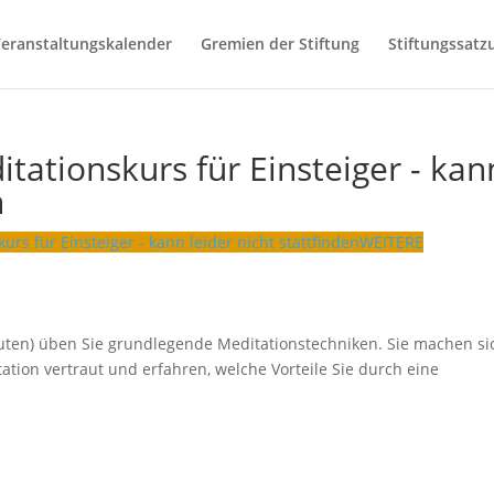
eranstaltungskalender
Gremien der Stiftung
Stiftungssatz
ationskurs für Einsteiger - kan
n
rs für Einsteiger - kann leider nicht stattfinden
WEITERE
inuten) üben Sie grundlegende Meditationstechniken. Sie machen si
tion vertraut und erfahren, welche Vorteile Sie durch eine