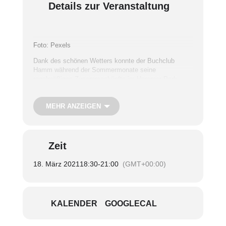
Details zur Veranstaltung
Foto: Pexels
Dank des schönen Wetters konnte der Buchclub
Hamm während der Sommermonate seine
regelmäßigen Zusammenkünfte im Hammer Park
abhalten. Ab September wurden die Treffen in den
„SieNa“ verlegt und finden dort seitdem im Abstand
von sechs Wochen statt. Die Clubmitglieder wählen
MEHR ANZEIGEN
gemeinsam die Lektüre aus und tauschen sich beim
jeweils anschließenden Treffen in gemütlicher Runde
über das Gelesene aus.
Zeit
Die Teilnahme ist kostenfrei, die Lektüre wird von den
TeilnehmerInnen vorab besorgt.
18. März 2021
18:30
-
21:00
(GMT+00:00)
Nur mit Anmeldung
KALENDER
GOOGLECAL