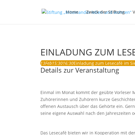
Home
Zweck der Stiftung
V
EINLADUNG ZUM LESE
13
Feb
15:30
16:30
Einladung zum Lesecafé im S
Details zur Veranstaltung
Einmal im Monat kommt der geübte Vorleser Ma
Zuhörerinnen und Zuhörern kurze Geschichten
offenen Austausch über das Gehörte ein. Gern
seine eigene Auswahl nach den Jahreszeiten
Das Lesecafé bieten wir in Kooperation mit d