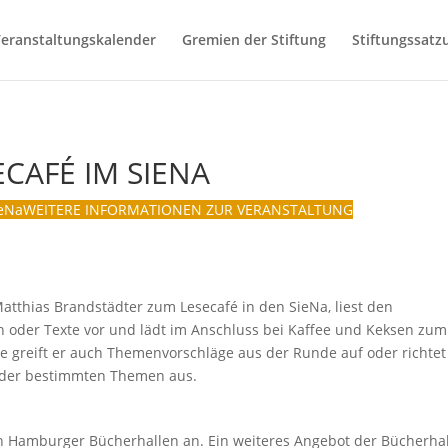
eranstaltungskalender
Gremien der Stiftung
Stiftungssatz
CAFÉ IM SIENA
ieNa
WEITERE INFORMATIONEN ZUR VERANSTALTUNG
tthias Brandstädter zum Lesecafé in den SieNa, liest den
 oder Texte vor und lädt im Anschluss bei Kaffee und Keksen zum
e greift er auch Themenvorschläge aus der Runde auf oder richtet
 oder bestimmten Themen aus.
en Hamburger Bücherhallen an. Ein weiteres Angebot der Bücherha