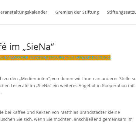
eranstaltungskalender
Gremien der Stiftung
Stiftungssatz
é im „SieNa“
ieNa“
WEITERE INFORMATIONEN ZUR VERANSTALTUNG
ich zu den „Medienboten“, von denen wir Ihnen an anderer Stelle s
chen Lesecafé im „SieNa“ ein weiteres Angebot in Kooperation mit
.
de bei Kaffee und Keksen von Matthias Brandstädter kleine
tauschen Sie sich, wenn Sie möchten, anschließend gemeinsam im