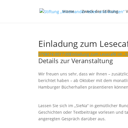
Home
Zweck der Stiftung
V
Einladung zum Lesecaf
07
Okt
16:00
17:00
Einladung zum Lesecafé im „S
Details zur Veranstaltung
Wir freuen uns sehr, dass wir Ihnen – zusätzl
berichtet haben – ab Oktober mit dem monatli
Hamburger Bücherhallen präsentieren können
Lassen Sie sich im „SieNa“ in gemütlicher Run
Geschichten oder Textbeiträge vorlesen und 
angeregten Gespräch darüber aus.