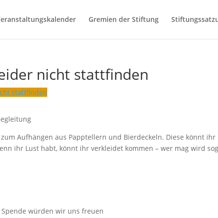
eranstaltungskalender
Gremien der Stiftung
Stiftungssatz
eider nicht stattfinden
cht stattfinden
Begleitung
n zum Aufhängen aus Papptellern und Bierdeckeln. Diese könnt ihr
nn ihr Lust habt, könnt ihr verkleidet kommen – wer mag wird so
e Spende würden wir uns freuen