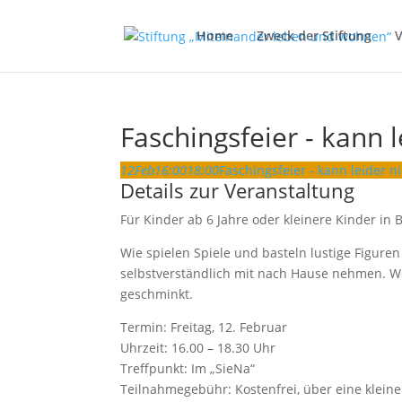
Home
Zweck der Stiftung
V
Faschingsfeier - kann l
12
Feb
16:00
18:00
Faschingsfeier - kann leider ni
Details zur Veranstaltung
Für Kinder ab 6 Jahre oder kleinere Kinder in 
Wie spielen Spiele und basteln lustige Figure
selbstverständlich mit nach Hause nehmen. We
geschminkt.
Termin: Freitag, 12. Februar
Uhrzeit: 16.00 – 18.30 Uhr
Treffpunkt: Im „SieNa“
Teilnahmegebühr: Kostenfrei, über eine klein