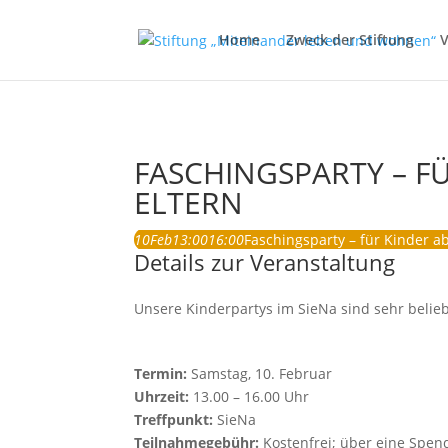
Home
Zweck der Stiftung
V
FASCHINGSPARTY – FÜ
ELTERN
10
Feb
13:00
16:00
Faschingsparty – für Kinder ab
Details zur Veranstaltung
Unsere Kinderpartys im SieNa sind sehr belieb
Termin:
Samstag, 10. Februar
Uhrzeit:
13.00 – 16.00 Uhr
Treffpunkt:
SieNa
Teilnahmegebühr:
Kostenfrei; über eine Spend