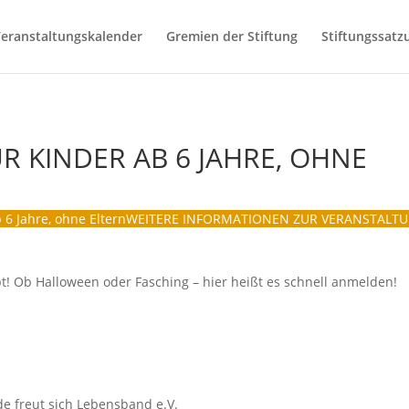
eranstaltungskalender
Gremien der Stiftung
Stiftungssatz
R KINDER AB 6 JAHRE, OHNE
 6 Jahre, ohne Eltern
WEITERE INFORMATIONEN ZUR VERANSTALT
t! Ob Halloween oder Fasching – hier heißt es schnell anmelden!
e freut sich Lebensband e.V.