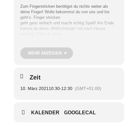
Zum Fingerstricken benötigst du nichts weiter als
deine Finger! Wolle bekommst du von uns und los
geht’s. Finger stricken
geht ganz einfach und macht richtig Spaß! Am Ende
kannst du deine „Wollschlange“ mit nach Hause
nehmen. Falls du doch
irgendwann genug vom Fingerstricken hast, haben wir
noch weitere gemeinsame Spiele im Angebot!
MEHR ANZEIGEN
Termin: Mittwoch, 10. März
Uhrzeit: 10.30 – 12.30 Uhr
Treffpunkt: Im „SieNa“
Zeit
Teilnahmegebühr: Kostenfrei, über eine kleine Spende
würden wir uns freuen
10. März 2021
10:30
-
12:30
(GMT+01:00)
Nur mit Anmeldung
KALENDER
GOOGLECAL