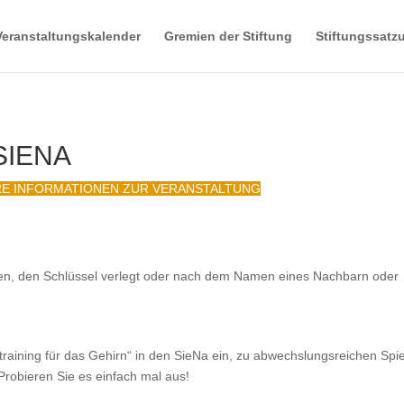
Veranstaltungskalender
Gremien der Stiftung
Stiftungssatz
SIENA
RE INFORMATIONEN ZUR VERANSTALTUNG
en, den Schlüssel verlegt oder nach dem Namen eines Nachbarn oder
training für das Gehirn“ in den SieNa ein, zu abwechslungsreichen Spie
Probieren Sie es einfach mal aus!