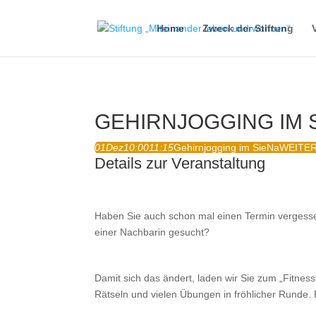
Home
Zweck der Stiftung
GEHIRNJOGGING IM 
01
Dez
10:00
11:15
Gehirnjogging im SieNa
WEITE
Details zur Veranstaltung
Haben Sie auch schon mal einen Termin vergess
einer Nachbarin gesucht?
Damit sich das ändert, laden wir Sie zum „Fitness
Rätseln und vielen Übungen in fröhlicher Runde. 