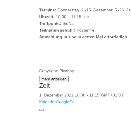
Termine:
Donnerstag, 1./15. Dezember, 5./26. Ja
Uhrzeit:
10.00 – 11.15 Uhr
Treffpunkt:
SieNa
Teilnahmegebühr:
Kostenfrei
Anmeldung nur beim ersten Mal erforderlich
Copyright: Pixabay
mehr anzeigen
Zeit
1. Dezember 2022
10:00
-
11:15
(GMT+01:00)
Kalender
GoogleCal