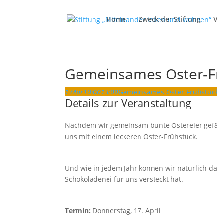
Home
Zweck der Stiftung
V
Gemeinsames Oster-Fr
17
Apr
10:00
13:00
Gemeinsames Oster-Frühstück
Details zur Veranstaltung
Nachdem wir gemeinsam bunte Ostereier gefär
uns mit einem leckeren Oster-Frühstück.
Und wie in jedem Jahr können wir natürlich dar
Schokoladenei für uns versteckt hat.
Termin:
Donnerstag, 17. April