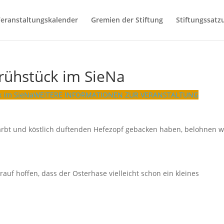
eranstaltungskalender
Gremien der Stiftung
Stiftungssatz
ühstück im SieNa
 im SieNa
WEITERE INFORMATIONEN ZUR VERANSTALTUNG
bt und köstlich duftenden Hefezopf gebacken haben, belohnen w
auf hoffen, dass der Osterhase vielleicht schon ein kleines