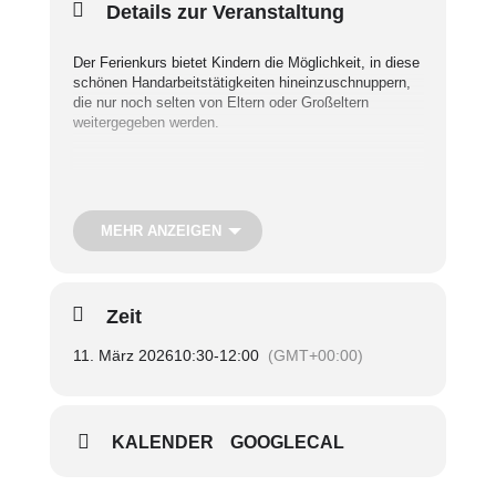
Details zur Veranstaltung
Der Ferienkurs bietet Kindern die Möglichkeit, in diese
schönen Handarbeitstätigkeiten hineinzuschnuppern,
die nur noch selten von Eltern oder Großeltern
weitergegeben werden.
Kursleiterin ist Susanne Schmidt, die mit viel
Leidenschaft, Geduld und Freude Kindern das Häkeln
und Stricken beibringt.
MEHR ANZEIGEN
Termine:
Mittwoch/Donnerstag/Freitag, 11./12./13.
März
Zeit
Uhrzeit:
10.30 – 12.00 Uhr
Treffpunkt:
SieNa
11. März 2026
10:30
-
12:00
(GMT+00:00)
Teilnahmegebühr:
Kostenfrei; über eine kleine
Spende freut sich der SieNa
Nur mit Anmeldung
KALENDER
GOOGLECAL