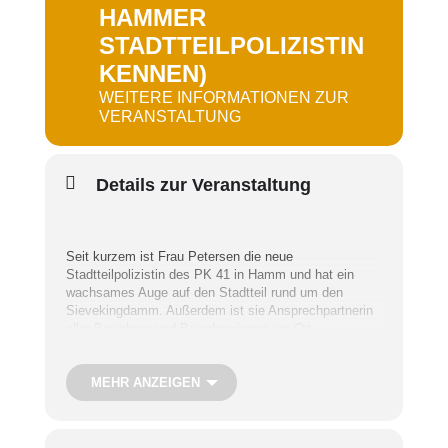
HAMMER
STADTTEILPOLIZISTIN
KENNEN)
WEITERE INFORMATIONEN ZUR
VERANSTALTUNG
Details zur Veranstaltung
Seit kurzem ist Frau Petersen die neue
Stadtteilpolizistin des PK 41 in Hamm und hat ein
wachsames Auge auf den Stadtteil rund um den
Sievekingdamm. Außerdem ist sie Ansprechpartnerin
aller Bewohner und Bewohnerinnen vor Ort.
MEHR ANZEIGEN
Am 23. Februar kommt sie zu uns in den SieNa und
stellt sich vor.