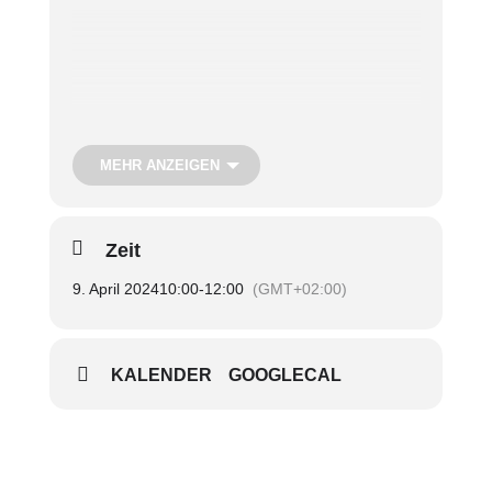
Diese Veranstaltung bieten wir in Kooperation mit der
Caritas Hamburg an
MEHR ANZEIGEN
(ein Angebot der Projekte Perspektive Hamburg und
ElbConnection).
Zeit
9. April 2024
10:00
-
12:00
(GMT+02:00)
Termin:
Dienstag, 9. April
Uhrzeit:
10.00 – 12.00 Uhr
Treffpunkt:
Im SieNa
Teilnahmegebühr:
Kostenfrei
KALENDER
GOOGLECAL
Anmeldung
unter Tel. 33 38 41 20 oder Tel. 280 140-
801
bzw. per Mail an anmeldung@1902stiftung.de oder an
kira.griesenbrock@caritas-im-norden.de