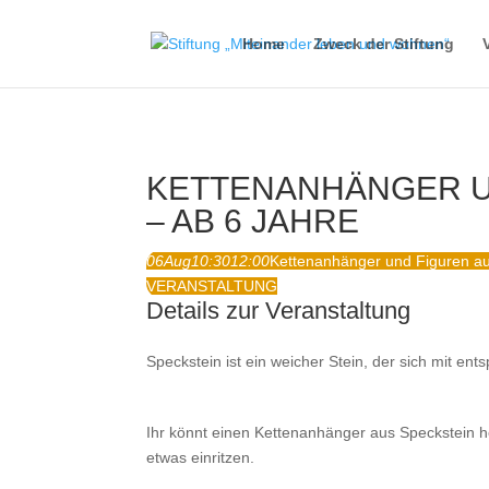
Home
Zweck der Stiftung
KETTENANHÄNGER U
– AB 6 JAHRE
06
Aug
10:30
12:00
Kettenanhänger und Figuren au
VERANSTALTUNG
Details zur Veranstaltung
Speckstein ist ein weicher Stein, der sich mit e
Ihr könnt einen Kettenanhänger aus Speckstein he
etwas einritzen.