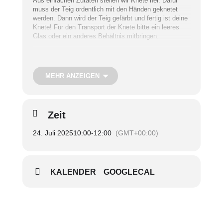
Aus einfachen Zutaten stellen wir Knete her. Dafür
muss der Teig ordentlich mit den Händen geknetet
werden. Dann wird der Teig gefärbt und fertig ist deine
Knete! Für den Transport der Knete bitte ein leeres
Glas oder ein anderes Behältnis mitbringen.
Termin:
Donnerstag, 24. Juli
Uhrzeit:
10.00 – 12.00 Uhr
MEHR ANZEIGEN
Treffpunkt:
SieNa
Teilnahmegebühr:
Kostenfrei, um eine Spende wird
gebeten
Nur mit Anmeldung
Zeit
24. Juli 2025
10:00
-
12:00
(GMT+00:00)
Copyright Foto: SieNa
KALENDER
GOOGLECAL