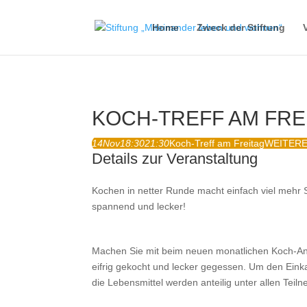
Home
Zweck der Stiftung
KOCH-TREFF AM FRE
14
Nov
18:30
21:30
Koch-Treff am Freitag
WEITERE
Details zur Veranstaltung
Kochen in netter Runde macht einfach viel mehr
spannend und lecker!
Machen Sie mit beim neuen monatlichen Koch-An
eifrig gekocht und lecker gegessen. Um den Einka
die Lebensmittel werden anteilig unter allen Teil