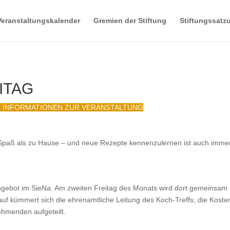
Veranstaltungskalender
Gremien der Stiftung
Stiftungssatz
ITAG
 INFORMATIONEN ZUR VERANSTALTUNG
 Spaß als zu Hause – und neue Rezepte kennenzulernen ist auch imme
gebot im SieNa: Am zweiten Freitag des Monats wird dort gemeinsam
uf kümmert sich die ehrenamtliche Leitung des Koch-Treffs; die Kosten
nehmenden aufgeteilt.