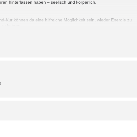
uren hinterlassen haben – seelisch und körperlich.
nd-Kur können da eine hilfreiche Möglichkeit sein, wieder Energie zu
k zu kehren.
ng kommt zu uns in den „SieNa“ und informiert über das Thema Kuren
.
)