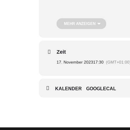
Termin:
Freitag, 17. November
Uhrzeit:
17.30 Uhr
MEHR ANZEIGEN
Treffpunkt:
vor dem Nachbartreff 190
Teilnahmegebühr:
Kostenfrei
Ohne
Anmeldung
Zeit
17. November 2023
17:30
(GMT+01:00
Copyright: pixabay
KALENDER
GOOGLECAL