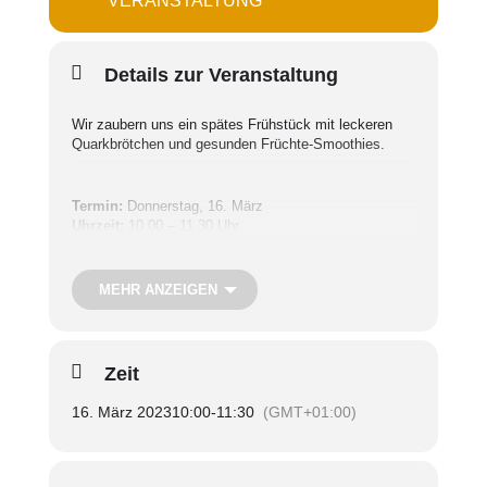
VERANSTALTUNG
Details zur Veranstaltung
Wir zaubern uns ein spätes Frühstück mit leckeren
Quarkbrötchen und gesunden Früchte-Smoothies.
Termin:
Donnerstag, 16. März
Uhrzeit:
10.00 – 11.30 Uhr
Treffpunkt:
SieNa
Teilnahmegebühr:
Kostenfrei
MEHR ANZEIGEN
Nur mit Anmeldung
Zeit
Copyright: Pixabay
16. März 2023
10:00
-
11:30
(GMT+01:00)