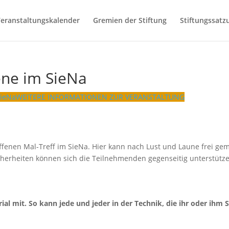
eranstaltungskalender
Gremien der Stiftung
Stiftungssatz
ene im SieNa
SieNa
WEITERE INFORMATIONEN ZUR VERANSTALTUNG
ffenen Mal-Treff im SieNa. Hier kann nach Lust und Laune frei gem
cherheiten können sich die Teilnehmenden gegenseitig unterstütz
ial mit. So kann jede und jeder in der Technik, die ihr oder ihm 