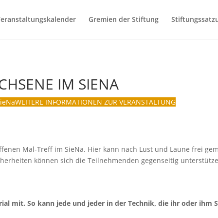
eranstaltungskalender
Gremien der Stiftung
Stiftungssatz
CHSENE IM SIENA
SieNa
WEITERE INFORMATIONEN ZUR VERANSTALTUNG
ffenen Mal-Treff im SieNa. Hier kann nach Lust und Laune frei gem
cherheiten können sich die Teilnehmenden gegenseitig unterstütz
ial mit. So kann jede und jeder in der Technik, die ihr oder ihm 