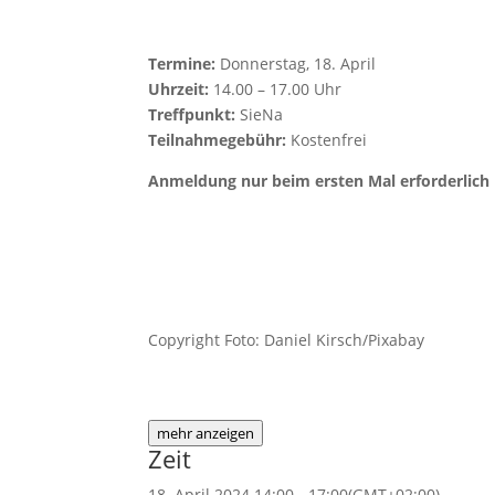
Termine:
Donnerstag, 18. April
Uhrzeit:
14.00 – 17.00 Uhr
Treffpunkt:
SieNa
Teilnahmegebühr:
Kostenfrei
Anmeldung nur beim ersten Mal erforderlich
Copyright Foto: Daniel Kirsch/Pixabay
mehr anzeigen
Zeit
18. April 2024
14:00
-
17:00
(GMT+02:00)