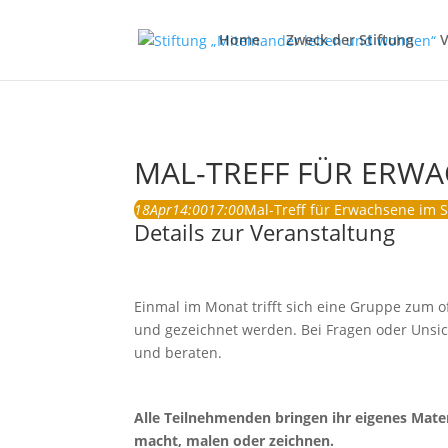
Home
Zweck der Stiftung
V
MAL-TREFF FÜR ERWA
18
Apr
14:00
17:00
Mal-Treff für Erwachsene im 
Details zur Veranstaltung
Einmal im Monat trifft sich eine Gruppe zum o
und gezeichnet werden. Bei Fragen oder Unsi
und beraten.
Alle Teilnehmenden bringen ihr eigenes Mater
macht, malen oder zeichnen.