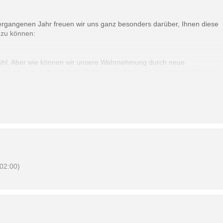
ergangenen Jahr freuen wir uns ganz besonders darüber, Ihnen diese
 zu können:
hl. Aber wie können wir unsere Wahrnehmung durch neue
weitern, um dadurch mehr Positives im Alter und in unserem Alltag zu
immung leben
“ kommt mit einem Kursangebot in den SieNa, bei dem es
gene Wohlgefühl geht (MKT steht für Metakognitives Training, also
rmine und vermittelt Ihnen leicht anwendbare Strategien und Impulse
02:00)