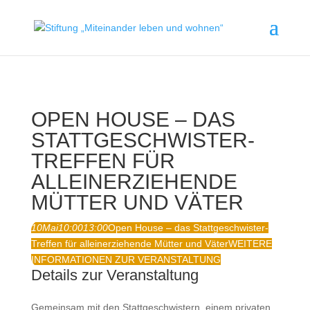
OPEN HOUSE – DAS
STATTGESCHWISTER-
TREFFEN FÜR
ALLEINERZIEHENDE
MÜTTER UND VÄTER
10
Mai
10:00
13:00
Open House – das Stattgeschwister-
Treffen für alleinerziehende Mütter und Väter
WEITERE
INFORMATIONEN ZUR VERANSTALTUNG
Details zur Veranstaltung
Gemeinsam mit den Stattgeschwistern, einem privaten