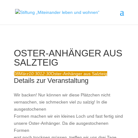
OSTER-ANHÄNGER AUS
SALZTEIG
08
März
10:30
12:30
Oster-Anhänger aus Salzteig
Details zur Veranstaltung
Wir backen! Nur können wir diese Plätzchen nicht
vernaschen, sie schmecken viel zu salzig! In die
ausgestochenen
Formen machen wir ein kleines Loch und fast fertig sind
unsere Oster-Anhänger. Da die ausgestochenen
Formen
erst noch trocknen müssen, treffen wir uns drei Tage