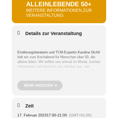
ALLEINLEBENDE 50+
WEITERE INFORMATIONEN ZUR
VERANSTALTUNG
Details zur Veranstaltung
Ernährungsberaterin und TCM-Expertin Karoline Dichtl
lädt ein zum Kochabend für Menschen über 50, die
alleine leben. Wir treffen uns einmal im Monat, kochen
miteinander und tauschen uns darüber aus, wie
gemeinsames Kochen und Essen in unserem Alltag
gestaltet werden können. Durch ein unverbindliches
Kennenlernen können sich zusätzlich kleine
Kochgruppen bilden, die sich wöchentlich privat
MEHR ANZEIGEN
verabreden. Alle Termine haben einen inhaltlichen und
kulinarischen Schwerpunkt.
Zeit
Neben einem Unkostenbeitrag von etwa 12,00 – 15,00
Euro bringt jeder und jede noch ein Gemüse mit.
17. Februar 2023
17:00
-
21:00
(GMT+01:00)