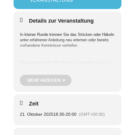
VERANSTALTUNG
Details zur Veranstaltung
In kleiner Runde können Sie das Stricken oder Häkeln
unter erfahrener Anleitung neu erlernen oder bereits
vorhandene Kenntnisse vertiefen.
Übungsmaterial für den Start ist vorhanden und eine
genaue Material- und Projektbesprechung erfolgt beim
Auftakttermin am 23. September.
MEHR ANZEIGEN
Gerne können Sie aber auch Ihre eigenen bereits
geplanten oder begonnenen Projekte mitbringen.
Zeit
Termine:
Dienstag, 23. September – 16. Dezember
21. Oktober 2025
18:30
-
20:00
(GMT+00:00)
2025 und 6. Januar – 3. Februar 2026 (jeweils im
Abstand von zwei Wochen)
Uhrzeit:
18.30 – 20.00 Uhr
Treffpunkt:
SieNa