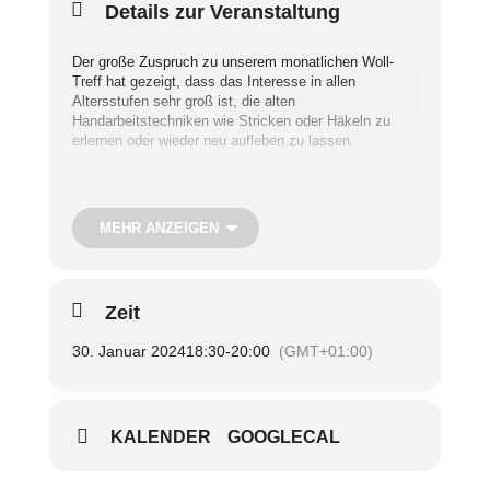
Details zur Veranstaltung
Der große Zuspruch zu unserem monatlichen Woll-
Treff hat gezeigt, dass das Interesse in allen
Altersstufen sehr groß ist, die alten
Handarbeitstechniken wie Stricken oder Häkeln zu
erlernen oder wieder neu aufleben zu lassen.
Kursleiterin Susanne Schmidt ist nicht nur eine
Expertin fürs Stricken und Häkeln, sondern auch eine
MEHR ANZEIGEN
sehr gute und geduldige Lehrerin!
Wenn Sie also das Stricken oder Häkeln ganz neu
Zeit
lernen wollen oder Unterstützung bei bestimmten
Techniken oder Projekten benötigen, dann sind Sie
30. Januar 2024
18:30
-
20:00
(GMT+01:00)
hier genau richtig!
Der Kurs trifft sich an insgesamt 10 Terminen im
KALENDER
GOOGLECAL
Abstand von je zwei Wochen im SieNa.