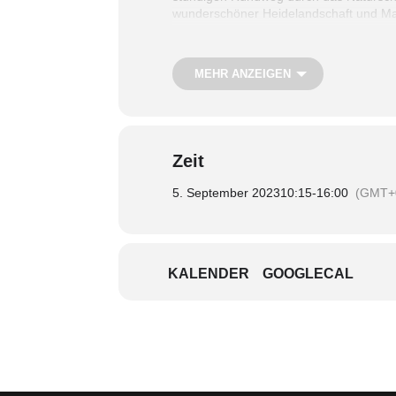
wunderschöner Heidelandschaft und Ma
Im Café des angrenzenden Segelflugpl
MEHR ANZEIGEN
Wetter und guter Thermik vielleicht s
Termin:
Dienstag, 5. September
Uhrzeit:
10.15 – 16.00 Uhr
Zeit
Treffpunkt:
S-Bahn-Haltestelle Berline
Teilnahmegebühr:
Kostenfrei; Sie benö
5. September 2023
10:15
-
16:00
(GMT+
Nur mit Anmeldung
KALENDER
GOOGLECAL
Copyright: Wikimedia Commons/Shura 