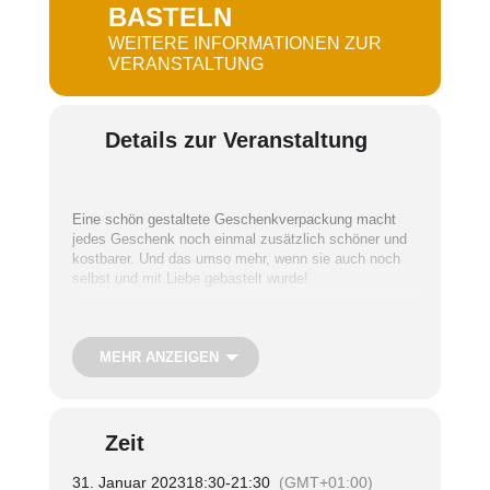
BASTELN
WEITERE INFORMATIONEN ZUR
VERANSTALTUNG
Details zur Veranstaltung
Eine schön gestaltete Geschenkverpackung macht
jedes Geschenk noch einmal zusätzlich schöner und
kostbarer. Und das umso mehr, wenn sie auch noch
selbst und mit Liebe gebastelt wurde!
Im Workshop von Rima Görler können Sie aus vielen
MEHR ANZEIGEN
unterschiedlichen Papieren auswählen und eine ganz
besondere Verpackung für Ihr Valentinsgeschenk
basteln.
Zeit
Termin:
Dienstag, 31. Januar
Uhrzeit:
31. Januar 2023
18.30 – 21.30 Uhr
18:30
-
21:30
(GMT+01:00)